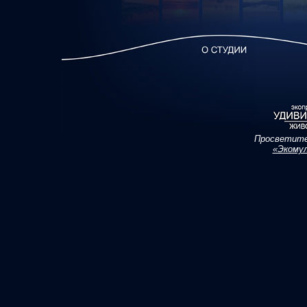
П
росветите
«Экомул